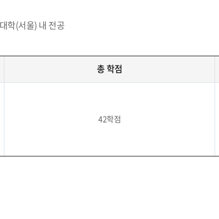
대학(서울) 내 전공
총 학점
42학점