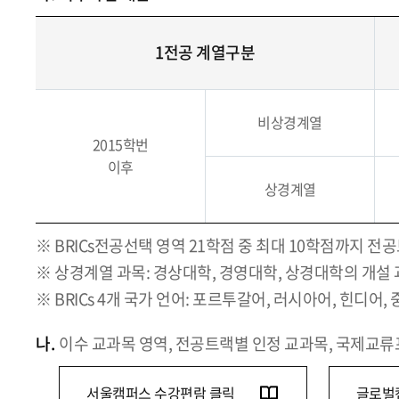
1전공 계열구분
비상경계열
2015학번
이후
상경계열
※ BRICs전공선택 영역 21학점 중 최대 10학점까지 전
※ 상경계열 과목: 경상대학, 경영대학, 상경대학의 개설 과
※ BRICs 4개 국가 언어: 포르투갈어, 러시아어, 힌디어,
나.
이수 교과목 영역, 전공트랙별 인정 교과목, 국제교류
서울캠퍼스 수강편람 클릭
글로벌