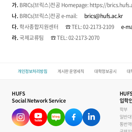
가.
BRICs(브릭스)전공 Homepage: https://brics.hufs.
나.
BRICs(브릭스)전공 e-mail:
brics@hufs.ac.kr
다.
학사종합지원센터
☎ TEL: 02-2173-2109
e-ma
라.
국제교류팀
☎ TEL: 02-2173-2070
개인정보처리방침
게시판 운영세칙
대학정보공시
대
HUFS
HUF
Social Network Service
입학
학부
일반대
통번역
국제지