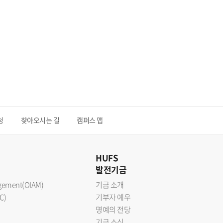
청
찾아오시는 길
캠퍼스 맵
HUFS
발전기금
nagement(OIAM)
기금 소개
C)
기부자 예우
명예의 전당
기금 소식