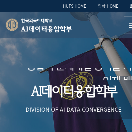
HUFS HOME
입학 HOME
AI융합 
AI와 데이터과학 기술에 
AI데이터융합학부
견실한 이해를 바탕
융합적 문제해결 능력을 
인재 
AI데이터융합학부
DIVISION OF AI DATA CONVERGENCE