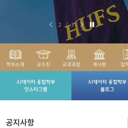
2
/
3
학부소개
교수진
교과과정
게시판
입
AI데이터 융합학부
AI데이터 융합학부
인스타그램
블로그