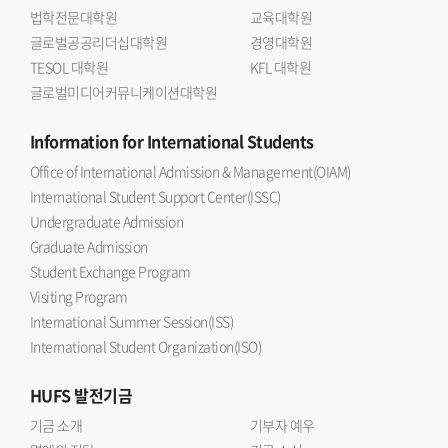
법학전문대학원
교육대학원
글로벌공공리더십대학원
경영대학원
TESOL 대학원
KFL 대학원
글로벌미디어커뮤니케이션대학원
Information
for International Students
Office of International Admission & Management(OIAM)
International Student Support Center(ISSC)
Undergraduate Admission
Graduate Admission
Student Exchange Program
Visiting Program
International Summer Session(ISS)
International Student Organization(ISO)
HUFS
발전기금
기금 소개
기부자 예우