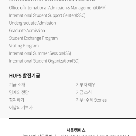
Office of International Admission & Management(OIAM)
International Student Support Center(ISSC)
Undergraduate Admission
Graduate Admission
Student Exchange Program
Visiting Program
International Summer Session(ISS)
International Student Organization(ISO)
HUFS
발전기금
기금 소개
기부자 예우
명예의 전당
기금 소식
참여하기
기부·수혜 Stories
이달의 기부자
서울캠퍼스