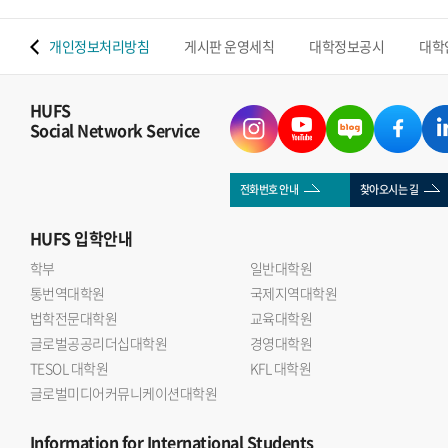
 맵
개인정보처리방침
게시판 운영세칙
대학정보공시
대학
HUFS
Social Network Service
전화번호 안내
찾아오시는 길
HUFS
입학안내
학부
일반대학원
통번역대학원
국제지역대학원
법학전문대학원
교육대학원
글로벌공공리더십대학원
경영대학원
TESOL 대학원
KFL 대학원
글로벌미디어커뮤니케이션대학원
Information
for International Students