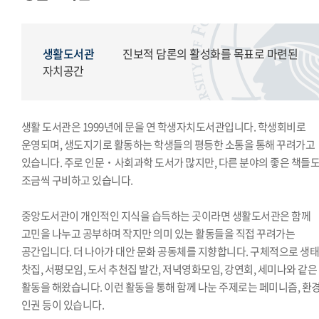
모의국제연합
국제학생회
생활도서관
생활도서관
진보적 담론의 활성화를 목표로 마련된
학생복지위원회
자치공간
영상사업단
한국외대풍물패연합회
생활 도서관은 1999년에 문을 연 학생자치도서관입니다. 학생회비로
한국외대통역협회
운영되며, 생도지기로 활동하는 학생들의 평등한 소통을 통해 꾸려가고
한국외대119학군단
있습니다. 주로 인문˙사회과학 도서가 많지만, 다른 분야의 좋은 책들
조금씩 구비하고 있습니다.
중앙도서관이 개인적인 지식을 습득하는 곳이라면 생활도서관은 함께
고민을 나누고 공부하며 작지만 의미 있는 활동들을 직접 꾸려가는
공간입니다. 더 나아가 대안 문화 공동체를 지향합니다. 구체적으로 생
찻집, 서평모임, 도서 추천집 발간, 저녁영화모임, 강연회, 세미나와 같은
활동을 해왔습니다. 이런 활동을 통해 함께 나눈 주제로는 페미니즘, 환경
인권 등이 있습니다.