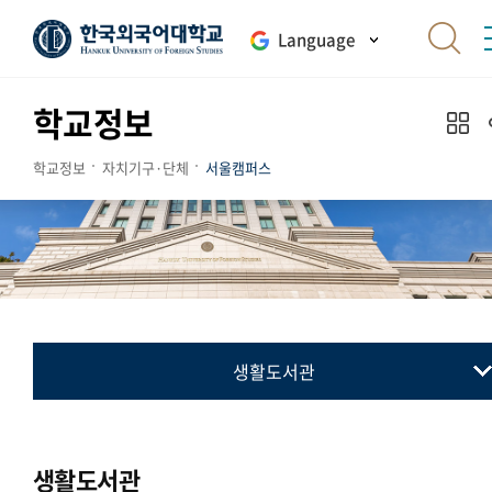
Language
학교정보
학교정보
자치기구·단체
서울캠퍼스
생활도서관
총학생회
동아리연합회
생활도서관
교지 편집위원회