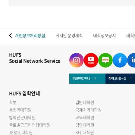
 맵
개인정보처리방침
게시판 운영세칙
대학정보공시
대학
HUFS
Social Network Service
전화번호 안내
찾아오시는 길
HUFS
입학안내
학부
일반대학원
통번역대학원
국제지역대학원
법학전문대학원
교육대학원
글로벌공공리더십대학원
경영대학원
TESOL 대학원
KFL 대학원