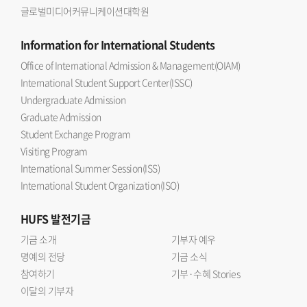
글로벌미디어커뮤니케이션대학원
Information
for International Students
Office of International Admission & Management(OIAM)
International Student Support Center(ISSC)
Undergraduate Admission
Graduate Admission
Student Exchange Program
Visiting Program
International Summer Session(ISS)
International Student Organization(ISO)
HUFS
발전기금
기금 소개
기부자 예우
명예의 전당
기금 소식
참여하기
기부·수혜 Stories
이달의 기부자