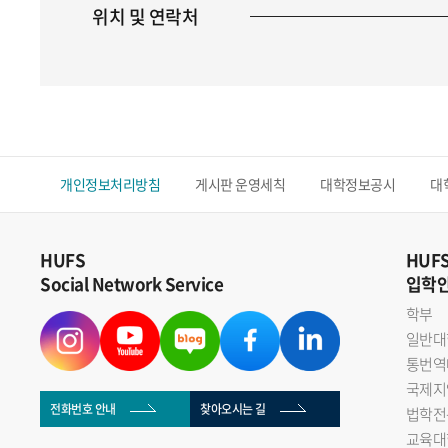
위치 및 연락처
개인정보처리방침
게시판 운영세칙
대학정보공시
대
HUFS
HUF
Social Network Service
입학
학부
일반대
통번역
국제지
전화번호 안내
찾아오시는 길
법학전
교육대