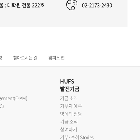
울 : 대학원 건물 222호
02-2173-2430
청
찾아오시는 길
캠퍼스 맵
HUFS
발전기금
nagement(OIAM)
기금 소개
C)
기부자 예우
명예의 전당
기금 소식
참여하기
기부·수혜 Stories