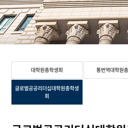
대학원총학생회
통번역대학원
글로벌공공리더십대학원총학생
회